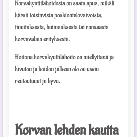
Korvakynttilähoidosta on saatu apua, mikäli
kärsii toistuvista poskiontelovaivoista,
tinnituksesta, huimauksesta tai runsaasta
korvavahan erityksestä.
Hoitona korvakynttilähoito on miellyttävä ja
kivuton ja hoidon jälkeen olo on usein
rentoutunut ja hyvä.
Korvan lehden kautta