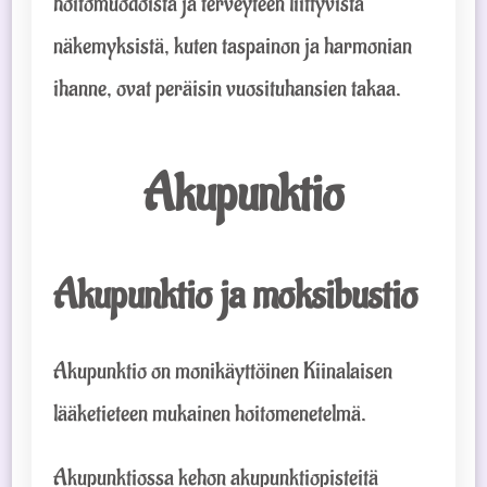
hoitomuodoista ja terveyteen liittyvistä
näkemyksistä, kuten taspainon ja harmonian
ihanne, ovat peräisin vuosituhansien takaa.
Akupunktio
Akupunktio ja moksibustio
Akupunktio on monikäyttöinen Kiinalaisen
lääketieteen mukainen hoitomenetelmä.
Akupunktiossa kehon akupunktiopisteitä