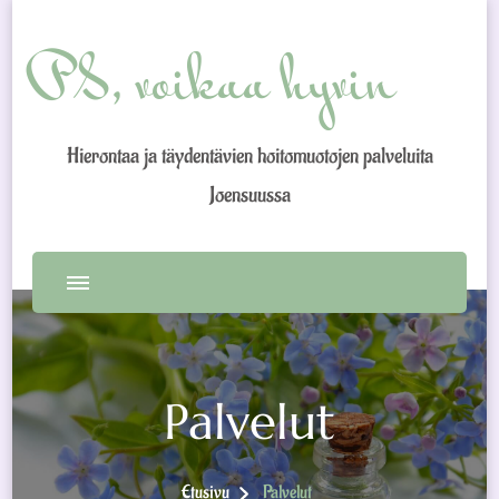
PS, voikaa hyvin
Hierontaa ja täydentävien hoitomuotojen palveluita
Joensuussa
Palvelut
Etusivu
Palvelut