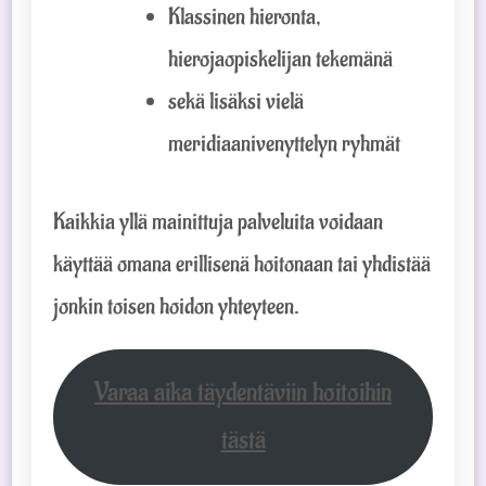
Klassinen hieronta,
hierojaopiskelijan tekemänä
sekä lisäksi vielä
meridiaanivenyttelyn ryhmät
Kaikkia yllä mainittuja palveluita voidaan
käyttää omana erillisenä hoitonaan tai yhdistää
jonkin toisen hoidon yhteyteen.
Varaa aika täydentäviin hoitoihin
tästä