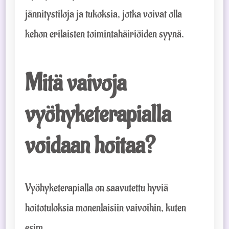
jännitystiloja ja tukoksia, jotka voivat olla
kehon erilaisten toimintahäiriöiden syynä.
Mitä vaivoja
vyöhyketerapialla
voidaan hoitaa?
Vyöhyketerapialla on saavutettu hyviä
hoitotuloksia monenlaisiin vaivoihin, kuten
esim.