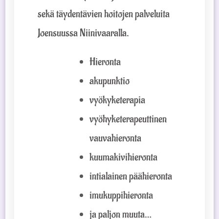
sekä täydentävien hoitojen palveluita
Joensuussa Niinivaaralla.
Hieronta
akupunktio
vyökyketerapia
vyöhyketerapeuttinen
vauvahieronta
kuumakivihieronta
intialainen päähieronta
imukuppihieronta
ja paljon muuta…