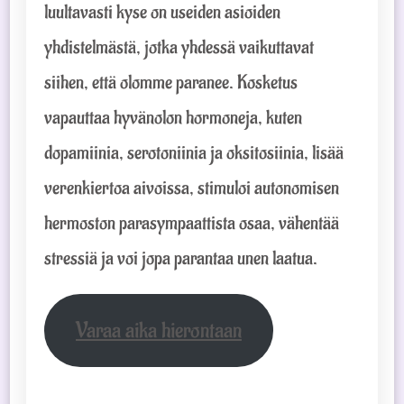
luultavasti kyse on useiden asioiden
yhdistelmästä, jotka yhdessä vaikuttavat
siihen, että olomme paranee. Kosketus
vapauttaa hyvänolon hormoneja, kuten
dopamiinia, serotoniinia ja oksitosiinia, lisää
verenkiertoa aivoissa, stimuloi autonomisen
hermoston parasympaattista osaa, vähentää
stressiä ja voi jopa parantaa unen laatua.
Varaa aika hierontaan