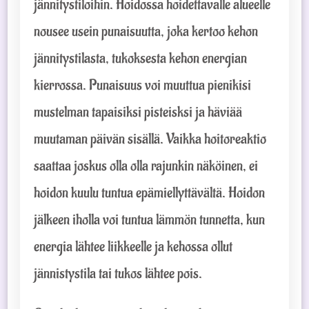
jännitystiloihin. Hoidossa hoidettavalle alueelle
nousee usein punaisuutta, joka kertoo kehon
jännitystilasta, tukoksesta kehon energian
kierrossa. Punaisuus voi muuttua pienikisi
mustelman tapaisiksi pisteisksi ja häviää
muutaman päivän sisällä. Vaikka hoitoreaktio
saattaa joskus olla olla rajunkin näköinen, ei
hoidon kuulu tuntua epämiellyttävältä. Hoidon
jälkeen iholla voi tuntua lämmön tunnetta, kun
energia lähtee liikkeelle ja kehossa ollut
jännistystila tai tukos lähtee pois.